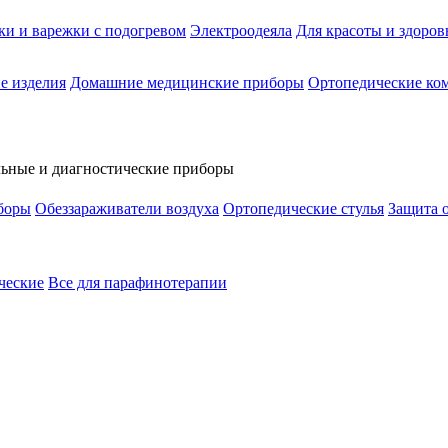
ки и варежки с подогревом
Электроодеяла
Для красоты и здоров
е изделия
Домашние медицинские приборы
Ортопедические ком
боры
Обеззараживатели воздуха
Ортопедические стулья
Защита 
ческие
Все для парафинотерапии