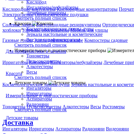
Кислород
Ингаляторы/небулайзеры
Кислородные коктейлеры
Кислородные концентраторы
Перчат
Лечебные приборы
Электрогрелки
Ортопедические подушки
Смотреть полный список
Красота
Солевые лампы
Бактерицидные рециркуляторы
Ортопедически
Косметологические лампы-лупы
хозблоки
Уличные обогреватели
Мебель для улицы
Зеркала настольные и косметические
Все для парафинотерапии
Газовые грили
Зонты для пляжа и кафе
Компостеры садовые
Смотреть полный список
Измерительные и диагностические приборы
Для профилактики и лечения
Тонометры
Пульсоксиметры
Ирригаторы
Кислород
Ингаляторы/небулайзеры
Лечебные при
Алкотестеры
Весы
Красота
Смотреть полный список
Детские товары
Косметологические лампы-лупы
Зеркала настольные и космети
Ингаляторы
Ирригаторы
Измерительные и диагностические приборы
Аспираторы
Радионяни
Тонометры
Пульсоксиметры
Алкотестеры
Весы
Ростомеры
Смотреть полный список
Детские товары
Доставка
Ингаляторы
Ирригаторы
Аспираторы
Радионяни
Видеоняни