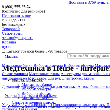
Доставка в 3769 пункта
8 (800) 555-35-74
(бесплатно для регионов)
Перезвонить мне
с 8:00 до 21:00
Без выходных
Товаров:
0
Самое время
что-нибудь купить
Корзина
пуста
☰
Каталог товаров
более 3790 товаров
Массаж
Массажные банки
Вибромассажеры
Виброплатформы
Массажн
Медтехника в Пензе - интерн
Свинг машины
Массажные столы
Аксессуары для массажного 
лимфодренажа
Массажеры для рук
Электромассажеры
Массаж
Массажные банки
Домашние массажеры
Кушетки для массажа
Автомобильные м
Вибромассажеры
Виброплатформы
Уход за больными и пожилыми
Массажные кресла
Смотреть полный список
Ходунки
Ходунки-роллаторы
Противопролежневые матрасы
П
Уход за больными и пожилыми
табуреты для ванной