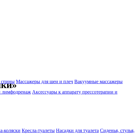
 спины
Массажеры для шеи и плеч
Вакуумные массажеры
ики»
и лимфодренаж
Аксессуары к аппарату прессотерапии и
а-коляски
Кресла-туалеты
Насадки для туалета
Сиденья, стулья,