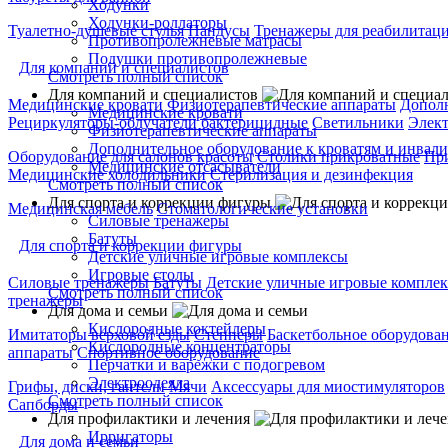
Ходунки
Ходунки-роллаторы
Туалетно-душевые стулья
Пандусы
Тренажеры для реабилитац
Противопролежневые матрасы
Подушки противопролежневые
Для компаний и специалистов
Смотреть полный список
Для компаний и специалистов
Медицинские кровати
Физиотерапевтические аппараты
Дополн
Медицинские кровати
Рециркуляторы-облучатели бактерицидные
Светильники
Элек
Физиотерапевтические аппараты
Дополнительное оборудование к кроватям и инвал
Оборудование для салонов красоты
Столики прикроватные
Пр
Медицинские отсасыватели
Медицинские холодильники
Стерилизация и дезинфекция
Смотреть полный список
Для спорта и коррекции фигуры
Медицинская мебель
Стоматологические установки
Силовые тренажеры
Батуты
Для спорта и коррекции фигуры
Детские уличные игровые комплексы
Игровые столы
Силовые тренажеры
Батуты
Детские уличные игровые компле
Смотреть полный список
тренажеры
Для дома и семьи
Кислородные коктейлеры
Имитаторы верховой езды
Степперы
Баскетбольное оборудова
Кислородные концентраторы
аппараты
Спортивное оборудование
Перчатки и варежки с подогревом
Электроодеяла
Грифы, диски, гантели
Мячи
Аксессуары для миостимуляторов
Смотреть полный список
Сапборды
Для профилактики и лечения
Ирригаторы
Для дома и семьи