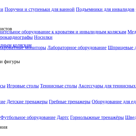
ии
Поручни и ступеньки для ванной
Подъемники для инвалидов
ительное оборудование к кроватям и инвалидным коляскам
Мед
трокардиографы
Носилки
идным коляскам
икроватные мониторы
Лабораторное оборудование
Шприцевые д
ксы
Игровые столы
Теннисные столы
Аксессуары для теннисных
ние
Детские тренажеры
Гребные тренажеры
Оборудование для е
Футбольное оборудование
Дартс
Горнолыжные тренажёры
Швед