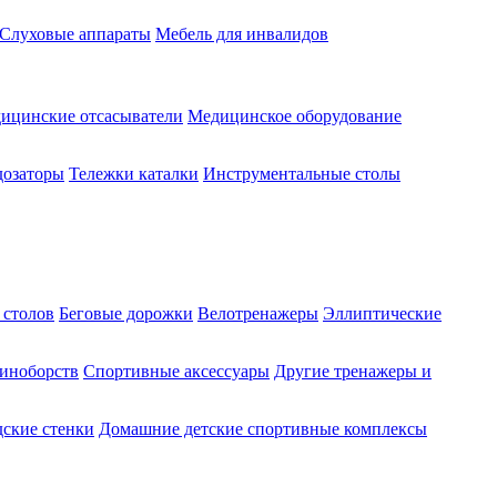
Слуховые аппараты
Мебель для инвалидов
ицинские отсасыватели
Медицинское оборудование
озаторы
Тележки каталки
Инструментальные столы
 столов
Беговые дорожки
Велотренажеры
Эллиптические
диноборств
Спортивные аксессуары
Другие тренажеры и
ские стенки
Домашние детские спортивные комплексы