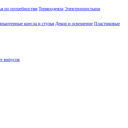
ья по потребностям
Термоодеяла
Электропростыни
пьютерные кресла и стулья
Декор и освещение
Пластиковые
от вирусов